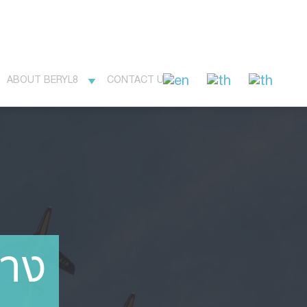
ABOUT BERYL8
CONTACT US
ทาง